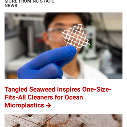
MORE FROM NC STATE
NEWS
Tangled Seaweed Inspires One-Size-
Fits-All Cleaners for Ocean
Microplastics